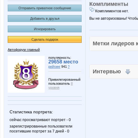
Комплименты
Отправить приватное сообщение
Комплиментов нет.
Вы не авторизованы! Чтоб
Добавить в друзья
Игнорировать
Сделать подарок
Метки лидеров
Автофорум главный
популярность:
29658 место
рейтинг
941
?
Интервью
Привилегированный
пользователь
8
уровня
Статистика портрета:
сейчас просматривают портрет - 0
зарегистрированные пользователи
посетившие портрет за 7 дней - 0